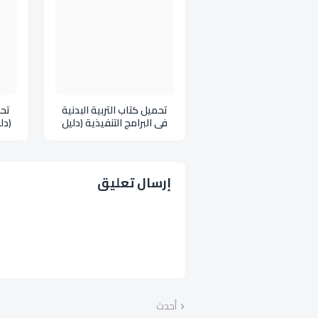
تحميل كتاب التربية البدنية
تحم
في البرامج التنفيذية (دليل
(دل
المعلم) للصف الأول الثانوي
ليبيا pdf
إرسال تعليق
أحدث