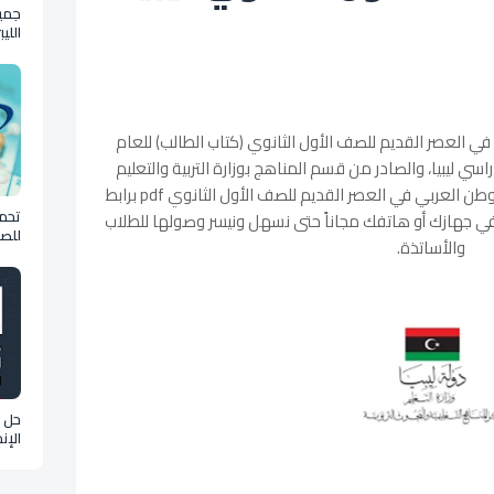
جمي
اللي
في العصر القديم للصف الأول الثانوي (كتاب الطالب) للعام
راسي ليبيا، والصادر من قسم المناهج بوزارة التربية والتعليم
الليبية ويمكنك الان تحميل كتاب التاريخ الوطن العربي في العصر القديم للصف الأول الثانوي pdf برابط
تحمي
في جهازك أو هاتفك مجاناً حتى نسهل ونيسر وصولها للطلاب
للصف
والأساتذة.
علمي لي
حل أ
الإن
كام