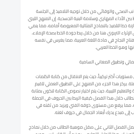
نب الصحي والوقائي من خلال توجيه التلاميذ إلى الجلسة
 بين الأداء المهاري وسلامة البنية الجسدية. إن المنهج الليبي
 خط التلميذ بالنماذج المثالية المعروضة أمامه، مما ينمي
إثراء التربوي هنا من خلال ربط جودة الخط بصحة الإملاء،
اح النجاح في مادة اللغة العربية، مما يغرس في نفسه
ونها وهو الخط العربي.
جمالي وتطبيق المعاني السامية
ستويات أكثر تركيباً، حيث يتم الانتقال من كتابة الكلمات
لة. يركز هذا الجزء من المنهج على التطبيق العملي للقيم
ية والتعليم الليبية، حيث يتم اختيار نصوص الكتابة لتكون بمثابة
لطالب خلال هذا الفصل كيفية الربط بين الحروف في الجملة
ية، مما يرفع من مستوى ذوقه الفني ويزيد من ثقته في
تب إلى مبدع يدرك أبعاد الجمال في حروف لغته.
م المنهج للعام 2026-2027م، يعمل الفصل الثاني على صقل موهبة الطالب من خلال نماذج