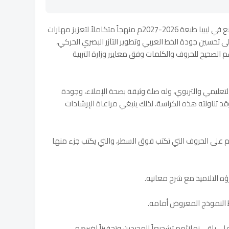
يُقدم كتاب كراسة الخط العربي للصف الرابع في ليبيا طبعة 2026-2027م منهجاً متكاملاً لتعزيز مهارات
 على تحسين جودة الخط العربي وتطوير التآزر البصري الحركي،
 الصحيح للحروف والكلمات وفق معايير وزارة التربية
لتعليمي والتربوي، وله صلة وثيقة بصحة الإملاء، وجودة
وقد تناولته هذه الكراسة، لذلك ينبغي مراعاة الإرشادات
فهم على الحروف التي تكتب فوق السطر، والتي يكتب جزء منها
ؤه التلاميذ مع شرح معانيه.
ط النموذج المعروض أمامه.
ى باقي زملائهم تشجيعاً للمجيدين وتحفيزاً لغيرهم.