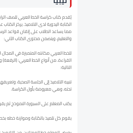
ليبيا
الكتابة اليدوية لدى التلاميذ. يركز الكتاب
مما يساعد الطلاب على إتقان قواعد الرسم
والتعليم، ويتضمن محتوى الكتاب الآتي:
للخط العربي مكانته المتميزة في المجال ا
القراءة. من أنواع الخط العربي: (الرقعة) 
التالية:
تنبيه التلاميذ إلى الجلسة الصحية، وتعري
تحته، وهي معروضة بأول الكراسة.
يكتب المعلم على السبورة النموذج ثم يقر
يقوم كل تلميذ بالكتابة وموازنة خطه بخ
يعرض المعلم خط الممتازين من التلاميذ عل