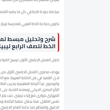
مراعاة جودة الخط في كل ما يكتبه التلامي
تكوين جماعة الخط العربي للمدرسة لإبراز
شرح وتحليل مبسط لمح
الخط للصف الرابع ليبيا
تحليل الفصل الدراسي الأول: ترسيخ القواعد
يهدف محتوى الفصل الدراسي الأول من كتا
لدى التلميذ في فن الكتابة العربية، مع ا
والوضوح. تبدأ الرحلة التعليمية بتدريب ال
التآزر البصري الحركي ويمنحه القدرة على 
المهاري يتوازى مع إثراء تربوي، حيث يتم ا
نفس الطفل، مما يجعل عملية الكتابة وسيل
الدقيق والمنظم منذ بداية العام الدراسي 2026-2027م.