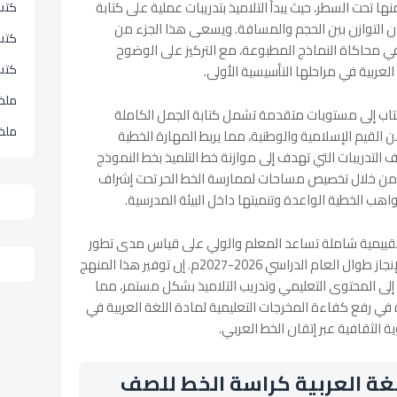
نها تحت السطر، حيث يبدأ التلاميذ بتدريبات عملية على كتابة
كتب 
 التوازن بين الحجم والمسافة. ويسعى هذا الجزء من
كتب
في محاكاة النماذج المطبوعة، مع التركيز على الوضوح
كتب
العربية في مراحلها التأسيسية الأولى.
ملخ
كتاب إلى مستويات متقدمة تشمل كتابة الجمل الكاملة
ملخ
ن القيم الإسلامية والوطنية، مما يربط المهارة الخطية
 التدريبات التي تهدف إلى موازنة خط التلميذ بخط النموذج
 من خلال تخصيص مساحات لممارسة الخط الحر تحت إشراف
ب الخطية الواعدة وتنميتها داخل البيئة المدرسية.
ذج تقييمية شاملة تساعد المعلم والولي على قياس مدى تطور
مستوى الطالب في جودة الخط وسرعة الإنجاز طوال العام الدراسي 2026-2027م. إن توفير هذا المنهج
ى المحتوى التعليمي وتدريب التلاميذ بشكل مستمر، مما
ي رفع كفاءة المخرجات التعليمية لمادة اللغة العربية في
وية الثقافية عبر إتقان الخط العربي.
غة العربية كراسة الخط للصف