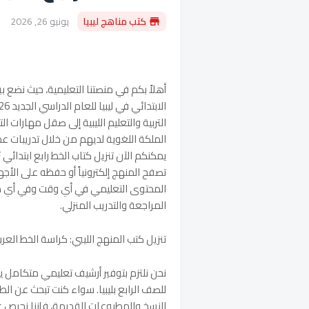
كتب مناهج ليبيا
يونيو 26, 2026
أهلاً بكم في منصتنا التعليمية، حيث نضع ب
التربية والتعليم الليبية إلى صقل مهارات 
الملكة اللغوية لديهم من خلال تدريبات ع
تصفح المنهج إلكترونياً أو حفظه على الأجه
المحتوى التعليمي في أي وقت وفي أي مكا
المراجعة والتدريب المنزلي.
تنزيل كتب المنهج الليبي: كراسة الخط العر
نحن نلتزم بتوفير أرشيف تعليمي متكامل ي
النسخ والمطبوعات القديمة، فإننا نحرص عل