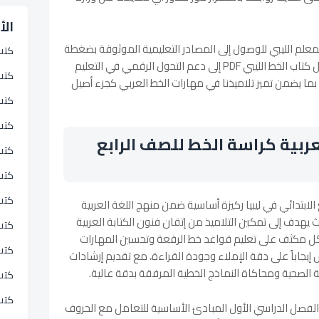
الأ
معلم الليبي للوصول إلى المصادر التعليمية الموثوقة بضغطة
كتب
زر واحدة. نسعى من خلال توفير رابط تحميل كتاب الخط الليبي PDF إلى دعم التحول الرقمي في التعليم
كتب 
بما يضمن تميز تلاميذنا في مهارات الخط العربي كجزء أصيل
كتب
كتب
عربية كراسة الخط للصف الرابع
كتب 
كتب
كتب
الابتدائي في ليبيا ركيزة أساسية ضمن منهج اللغة العربية
للعام الدراسي 2026-2027م، حيث يهدف إلى تمكين التلاميذ من إتقان فنون الكتابة العربية
كتب
كل مكثف على تعليم قواعد خط الرقعة وتحسين المهارات
كتب 
إيجاباً على دقة الإملاء وجودة القراءة، مع تقديم إرشادات
الصحية ومحاكاة النماذج الخطية المرفقة بدقة عالية.
كتب 
كتب
 الفصل الدراسي الأول المبادئ الأساسية للتعامل مع الحروف