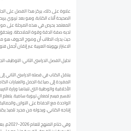
علاوة على ذلك، يركز هذا الفصل على الجا
الصحيحة أثناء الكتابة، وهو بعد تربوي يربط
المعتمد يحرص في هذه المرحلة على موازنة
لديه صفة الدقة وقوة الملاحظة. ويتحقق ال
حيث يدرك الطالب أن وضوح الحروف هو مفت
الاعتزاز بهويته العربية عبر إتقان أجمل فن
تحليل الفصل الدراسي الثاني: التوظيف ال
ينتقل الكتاب في فصله الدراسي الثاني إلى م
المفردة إلى صياغة الجمل والعبارات الكام
الأخلاقية والوطنية التي تتبناها وزارة الترب
تفسير ميسر لمعانٍ تربوية سامية. يتعلم ا
الواحدة مع الحفاظ على التوازن والجمال
إنتاجه الكتابي، ويحوله من مجرد تلميذ يك
وفي ختا