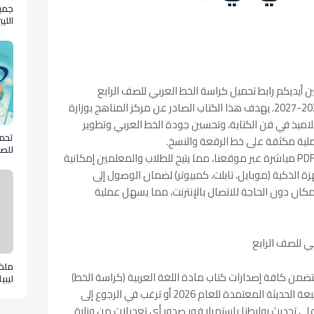
جمي
اللي
ين أيديكم رابط تحميل كراسة الخط العربي للصف الرابع
الابتدائي في ليبيا للعام الدراسي الجديد 2026-2027. يهدف هذا الكتاب الصادر عن مركز المناهج بوزارة
التلاميذ في فن الكتابة، وتحسين جودة الخط العربي وتطوير
تحمي
ملية مكثفة على خط الرقعة والنسخ.
للصف
يمكنكم الآن تنزيل كتاب الخط رابع ابتدائي PDF مباشرة عبر موقعنا، مما يتيح للطلاب والمعلمين إمكانية
علمي لي
زة الذكية (موبايل، تابلت، كمبيوتر) لضمان الوصول إلى
ن دون الحاجة للاتصال بالإنترنت، مما يسهل عملية
بي للصف الرابع
ملخ
تضمن كافة إصدارات كتاب مادة اللغة العربية (كراسة الخط)
ليبي
pdf
للصف الرابع بليبيا. سواء كنت تبحث عن الطبعة الحديثة المعتمدة للعام 2026 أو ترغب في الرجوع إلى
ى تحديث روابطنا باستمرار فور صدور أي تعديلات من وزارة