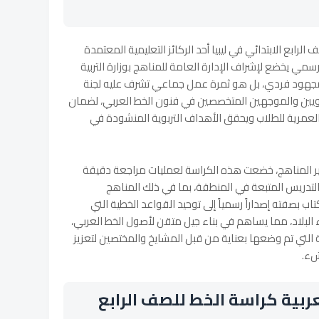
 الرابع الابتدائي في ليبيا أحد الركائز التعليمية المعتمدة
-2027م، وهو إصدار رسمي يخضع لإشراف الإدارة العامة للمناهج بوزارة التربية
لى مجهود فردي، بل هو ثمرة عمل جماعي تشرف عليه لجنة
ربويين والموجهين المتخصصين في فنون الخط العربي، لضمان
لعمرية للطلاب ويحقق الأهداف التربوية المنشودة في
بتطوير المناهج، خضعت هذه الكراسة لعمليات مراجعة دقيقة
تدريس المتبعة في المنطقة، بما في ذلك المناهج
 بصفته إصداراً رسمياً إلى توحيد القواعد الخطية التي
ء البلاد، مما يساهم في بناء جيل متقن لأصول الخط العربي،
ة التي تم وضعها بعناية من قبل المشايخ والمختصين لتعزيز
شء.
ربية كراسة الخط للصف الرابع