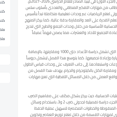
يعد كتاب الرياضيات للصف الثاني الابتدائي (الجزء الأول) في ليبيا، الصادر للعام الدراسي 2026-2027م،
كتب 
ن الطالب من مهارات التفكير المنطقي والعددي بأسلوب سلس
كتب
أولى لعلم الرياضيات عبر وحدات تعليمية متكاملة تبدأ بتأسيس
100، مما يمنح المتعلم القدرة على العد والمقارنة بدقة عالية. كما يركز المنهج
كتب
الحسابية الأساسية من خلال وحدات الجمع والطرح التي تتدرج
ملخ
عادة التجميع للآحاد والعشرات، مما يضمن فهماً عميقاً
ملخ
يتناول الكتاب المهارات العددية التأسيسية التي تشمل دراسة الأعداد حتى 1000 ومقارنتها، بالإضافة
ارة وإعادة تجميعها. كما يتوسع هذا الفصل ليشمل دروساً
وعات واستبعادها، إلى جانب التعرف على وحدات قياس الطول
 ومقارنة الكتل بالكيلوجرام والجرام. يهدف هذا الفصل من
الواقع العملي من خلال المسائل اللفظية التي تعزز مهارات
ليات الحسابية، حيث يركز بشكل مكثف على مفاهيم الضرب
والقسمة وكيفية تطبيقها. ويتضمن هذا الجزء دراسة تفصيلية لجدولي ضرب 2 و3، باستخدام وسائل
ة المنقوطة والخطوات المختصرة لتسهيل عملية الحفظ
 لمهارات القسمة من خلال تعلم توزيع العناصر وتكوين