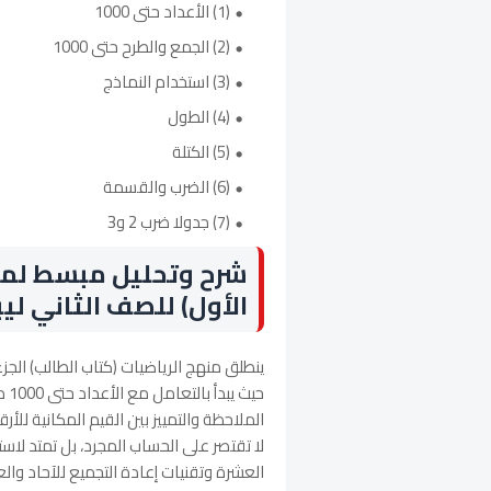
(1) الأعداد حتى 1000
(2) الجمع والطرح حتى 1000
(3) استخدام النماذج
(4) الطول
(5) الكتلة
(6) الضرب والقسمة
(7) جدولا ضرب 2 و3
شرح وتحليل مبسط لمحت
الأول) للصف الثاني ليب
ينطلق منهج الرياضيات (كتاب الطالب) الجز
حيث
الملاحظة والتمييز بين القيم المكانية للأر
لا تقتصر على الحساب المجرد، بل تمتد لا
العشرة وتقنيات إعادة التجميع للآحاد وال