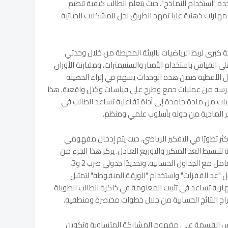
حدة "استخدام النماذج"، حيث يتعلم الطالب كيفية تنظيم
رات ذهنية عليا تمهد الطريق لحل المشكلات الحياتية
برى لربط الرياضيات بالبيئة المحيطة من خلال وحدتي
 على القياس باستخدام الأمتار والسنتيمترات، ومقارنة الأوزان
ائل اللفظية ضمن هذه الوحدات يسهم في إثراء الحصيلة
ما درسه من عمليات جمع وطرح على قياسات وكتل واقعية. هذا
يات من مادة جامدة إلى أداة تفاعلية تساعد الطالب في
ر المادية من حوله بأسلوب علمي ومنظم.
كثر تطورًا في التفكير الرياضي، حيث يتم إدخال مفهومي
بسيط العد المتكرر والتوزيع العادل. يركز هذا الجزء من
الكتاب على بناء الثقة لدى الطالب في التعامل مع الجداول الحسابية، وتحديدًا جدولي ضرب 2 و3،
ل "عد القفزات" واستخدام "الورقة المنقوطة" لتمثيل
مهارية تساعد في تثبيت المعلومة في ذاكرة الطالب الطويلة
اج النتائج الحسابية من خلال خطوات مختصرة ومنطقية.
دروس القسمة على مفهوم المشاركة المتساوية وتكوين