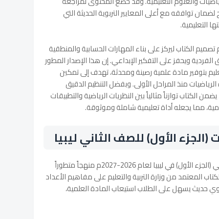
رياضيات والعلوم التعليمية. وقد خضع المحتوى لمراجعة
لضمان توافقه مع أعلى المعايير التربوية الحديثة التي
ا التعليمية.
 تصميم الكتاب ليركز على بناء المهارات الحسابية والمنطقية
الفردية ويحفز على التفكير الإبداعي. إن هذا الإصدار المطور
ية والتعليم بتوفير مادة علمية رصينة ومحدثة، تهدف إلى تمكين
لرياضيات منذ المراحل الأولى. وبفضل التنظيم الدقيق
من الكتاب توازناً مثالياً بين النظريات الرياضية والتطبيقات
يومية، مما يجعله أداة تعليمية شاملة وموثوقة.
(الجزء الأول) للصف الثاني ليبيا
يقدم كتاب الرياضيات للصف الثاني الابتدائي (الجزء الأول) في ليبيا لعام 2026-2027م منهجاً متطوراً
لكتاب المعتمد من وزارة التربية والتعليم على مفاهيم الأعداد
وي حديث يسهل على الطلاب استيعاب المادة العلمية،