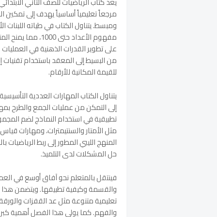
مرجعاً تعليمياً أساسياً يهدف إلى تمكي
ومبسط. يتناول الكتاب في طياته اللبنات ال
مفهوم الأعداد حتى 0
على تطوير القدرات الذهنية في العمليات 
من البسيط إلى المعقد باستخدام تقنيات إ
للقيمة المكانية للأرقام.
إلى التمكن من عمليات الجمع والطرح بمه
تطبيقية في استخدام النماذج لضم المجم
مثل الأمتار والسنتيمترات، ومهارات قياس
المنهج الليبي المطور إلى ربط الرياضيات ب
حل المشكلات لدى التلميذ.
فينتقل بالمتعلم نحو آفاق أوسع في العم
تعليمية متنوعة مثل عد القفزات والورق
والفهم. كما يولي هذا الفصل أهمية كبرى