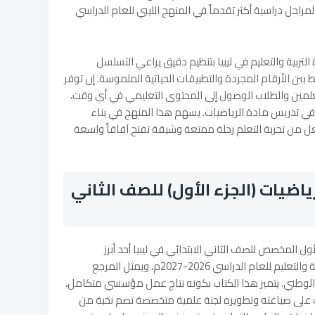
راحل دراسية أكثر تقدماً في المنهج الليبي للعام الدراسي
التربية والتعليم في ليبيا بتنظيم دقيق يراعي التسلسل
 بين الأرقام المجردة والتطبيقات الحياتية الملموسة. إن توفر
لمين والطلاب الوصول إلى المحتوى التعليمي في أي وقت،
في تدريس مادة الرياضيات. يسهم هذا المنهج في بناء
ل من تجربة التعلم رحلة ممتعة وشيقة تفتح آفاقاً واسعة
ضيات (الجزء الأول) للصف الثاني
لأول المخصص للصف الثاني الابتدائي في ليبيا أحد أبرز
الإصدارات الرسمية الصادرة عن وزارة التربية والتعليم للعام الدراسي 2026-2027م، ويمثل المرجع
لوطني. يتميز هذا الكتاب بكونه نتاج عمل مؤسسي متكامل،
ف على صياغته وتطويره لجنة علمية متخصصة تضم نخبة من