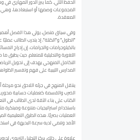
الحفظ الآلي. كما يبرز الدور المهاري في و
المجموعات وضمها أو استبعادها، وهي مها
المعقدة.
وفي سياق متصل، يولي هذا الفصل أهمية ك
"الطول" و"الكتلة"، إذ يتدرب الطالب عمليًا
بالكيلوجرامات والجرامات. إن إدراج المس
اللغوية والتحليلية للمتعلم، حيث يطبق 
التكامل المنهجي يهدف إلى تحويل الرياض
المدارس الليبية على فهم وتفسير الظواه
ينتقل المنهج في جزئه اللاحق نحو مرحلة أ
الضرب والقسمة كعمليات حسابية محورية لت
باستخدام استراتيجيات متنوعة ومبتكرة مث
العمليات بصريًا. هذه الطرق التعليمية ال
الأمد وتنمي لديه سرعة البديهة في استخر
علاوة على ذلك، يركز التحليل التربوي ل