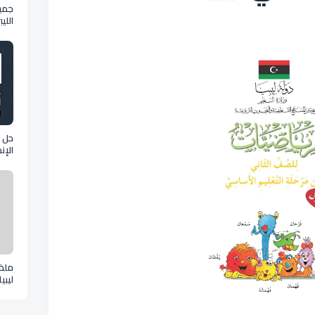
جمي
اللي
حل أ
الإن
كام
ملخ
ليبي
pdf