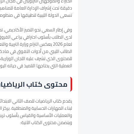
الخبراء والموجهين التربويين في مجال ال
دقيقة تحت إشراف الإدارة العامة للمناهج 
تسعى الدولة الليبية لتطبيقها في منظومته
وفي إطار السعي نحو التميز الأكاديمي، تم
لدى الطلاب بأسلوب احترافي يراعي الفروق 
لعام 2026 يعكس التزام وزارة الترب
الطالب الليبي من أدوات التفوق في مادة ا
للمحتوى الذي تشرف عليه اللجان الوزارية، يض
العملية التي يحتاجها التلميذ في حياته ال
محتوى كتاب الرياضيات 
لبناء المهارات الحسابية والمنطقية. يركز ا
والعمليات الأساسية والقياس بأسلوب ترب
ويتضمن محتوى الكتاب الآتية: