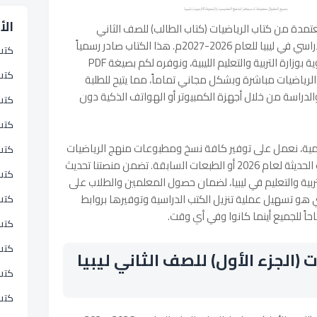
الأ
معتمدة من كتاب الرياضيات (كتاب الطالب) للصف الثاني
الابتدائي الجزء الأول، المخصص للمنهج الدراسي في ليبيا للعام 2026-2027م. هذا الكتاب صادر رسمياً
كتب
عن مركز المناهج التعليمية والبحوث التربوية بوزارة التربية والتعليم الليبية، ونوفره لكم بصيغة PDF
كتب 
لرياضيات مباشرة وبشكل مجاني تماماً، مما يتيح للطلبة
والدراسة من خلال أجهزة الكمبيوتر أو الهواتف الذكية دون
كتب
كتب
مية، نعمل على توفير كافة نسخ ومطبوعات منهج الرياضيات
كتب 
الليبي للصف الثاني، سواء كانت الإصدارات الحديثة لعام 2026 أو الطبعات السابقة. تضمن منصتنا تحديث
كتب
تربية والتعليم في ليبيا، لضمان حصول المعلمين والطلاب على
هو تسهيل عملية تنزيل الكتب الدراسية وتوفيرها بروابط
كتب
حاً للجميع أينما كانوا وفي أي وقت.
كتب
كتب 
 (الجزء الأول) للصف الثاني ليبيا
كتب 
كتب