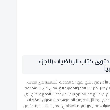
وى كتاب الرياضيات (الجزء
يا
ء الأول من ترسيخ المهارات العددية الأساسية لدى الطالب،
 يبدأ بالتعامل مع الأعداد حتى 1000 من خلال مهارات العد والمقارنة التي تنمي لدى التلميذ دقة
قام. ويتوسع هذا المنهج تربويًا عبر وحدات الجمع والطرح التي
ستخدام الوسائل التعليمية الملموسة مثل قضبان المكعبات
عشرات، مما يعزز الفهم المنطقي للعمليات الحسابية بدلاً من